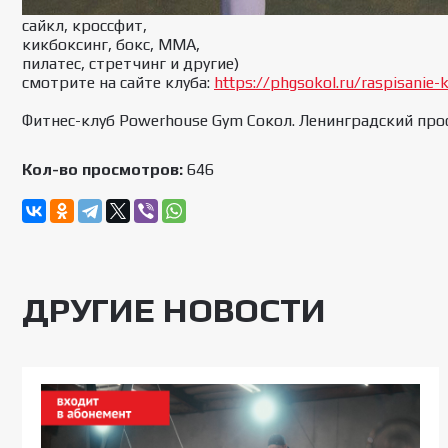
сайкл, кроссфит,
кикбоксинг, бокс, MMA,
пилатес, стретчинг и другие)
смотрите на сайте клуба:
https://phgsokol.ru/raspisanie-
Фитнес-клуб Powerhouse Gym Cокол. Ленинградский про
Кол-во просмотров:
646
ДРУГИЕ НОВОСТИ