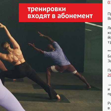
0
П
B
Л
к
и
т
*
Б
З
П
2
→
и
п
Р
в