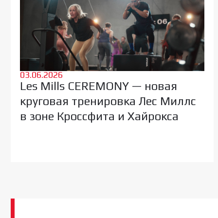
03.06.2026
Les Mills CEREMONY — новая
круговая тренировка Лес Миллс
в зоне Кроссфита и Хайрокса
Подписка
на