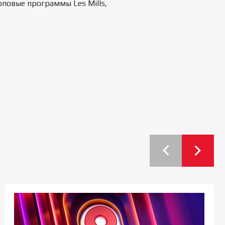
оповые программы Les Mills,
назад
Перелестнуть
Перелес
вперед