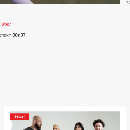
т
kluba/
спект 80к37