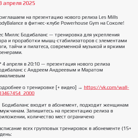
3 апреля 2025
риглашаем на презентацию нового релиза Les Mills
odyBalance в фитнес-клубе Powerhouse Gym на Соколе!
ес Миллс Бодибаланс — тренировка для укрепления
ора и проработки мышц-стабилизаторов с элементами
̆оги, тайчи и пилатеса, современной музыкой и яркими
ренерами.
** 4 апреля в 20:10 — презентация нового релиза
одибаланс с Андреем Андреевым и Маратом
амалиевым
одробнее о тренировке [+ видео] →
https://vk.com/wall-
03467454_2000
 Бодибаланс входит в абонемент, подходит женщинам
 мужчинам. Запишитесь на презентацию релиза в
риложении, количество мест ограничено
асписание всех групповых тренировок в абонементе (15+
 день: